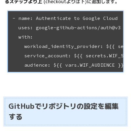
るステップより上
(checkoutよりは下)に追加します。
- name: Authenticate to Google Cloud

  uses: google-github-actions/auth@v3

  with:

    workload_identity_provider: ${{ secre
    service_account: ${{ secrets.WIF_SERV
GitHubでリポジトリの設定を編集
する