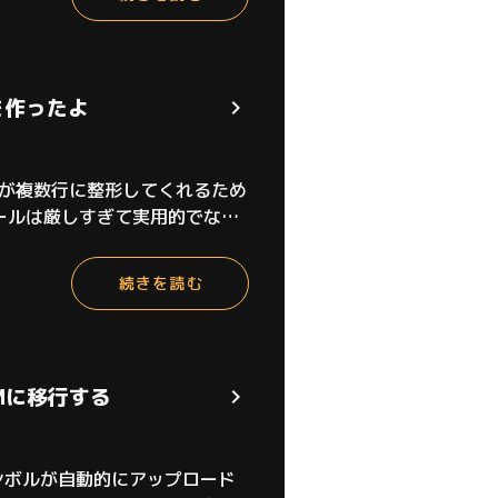
を作ったよ
マッタが複数行に整形してくれるため
masルールは厳しすぎて実用的でない
ailing_comm
続きを読む
PMに移行する
グシンボルが自動的にアップロード