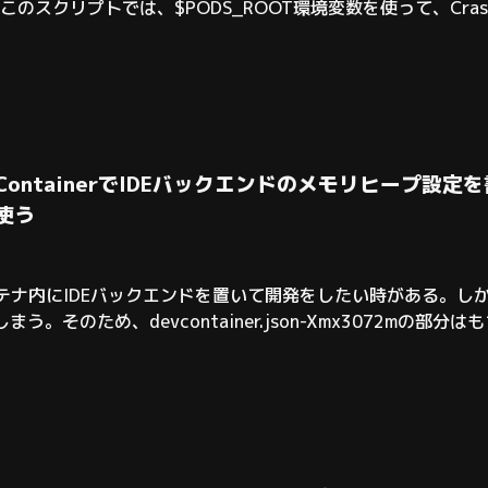
スクリプトでは、$PODS_ROOT環境変数を使って、Crashl
め、Swift Package Managerに移行してからビルド
】Dev ContainerでIDEバックエンドのメモリヒープ
を使う
コンテナ内にIDEバックエンドを置いて開発をしたい時がある。しかし、
う。そのため、devcontainer.json-Xmx3072mの
phpstormの部分は、バックエンドの種類に合わせて書き換えて