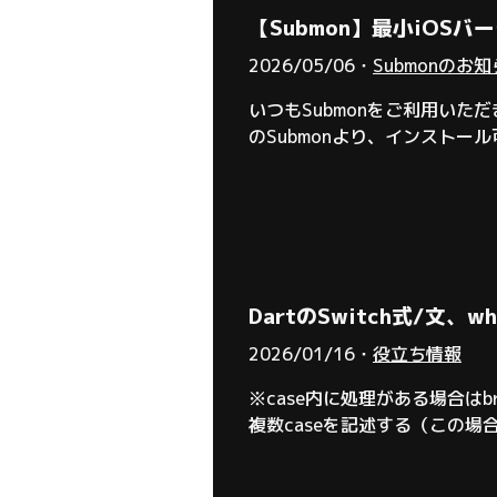
【Submon】最小iOSバ
2026/05/06・
Submonのお
いつもSubmonをご利用い
のSubmonより、インスト
iOSへ更新した上でご利用くだ
DartのSwitch式/
2026/01/16・
役立ち情報
※case内に処理がある場合は
複数caseを記述する（この
ると、値を使わず捨てることが可
名の部分は変数を定義するとき