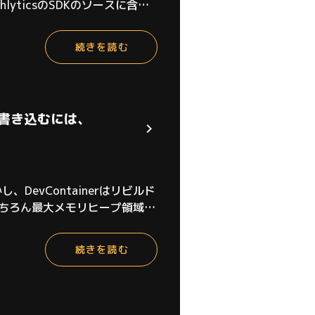
yticsのSDKのソースに含ま
を走らせると、動作しなくなった。
続きを読む
設定を書き込むには、
DevContainerはリビルド
部分はもちろん最大メモリヒープ領域の
ください。バージョンアップには追
続きを読む