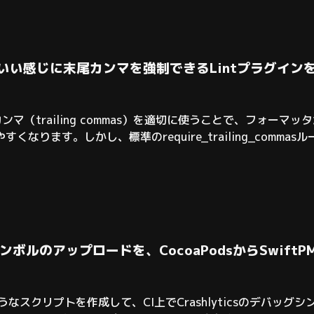
とてもいい感じに末尾カンマを強制できるLintプラグイン
ンマ（trailing commas）を適切に使うことで、フォー
見やすくなります。しかし、標準のrequire_trailing_com
ルが以前より欲しかったのです。そこで、better_require_tr
グシンボルのアップロードを、CocoaPodsからSwift
うなスクリプトを作成して、CI上でCrashlyticsのデバッ