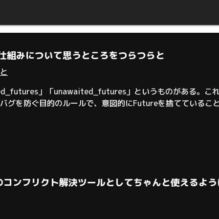
非同期の仕組みについて思うところをつらつらと
と
ded_futures」「unawaited_futures」というものがある。こ
グを防ぐ目的のルールで、意図的にFutureを捨てていることをu
tするかのどちらかに強制できる。しかし、Flutter側の設計
Jujutsuのコンフリクト解決ツールとしてちゃんと使える