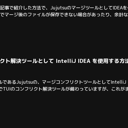
事で紹介した方法で、JujutsuのマージツールとしてIDE
ンでマージ後のファイルが保存できない場合があったり、余計
言えばバグ）が多いです。それらをなんとか解決しようとClau
は・・・？」 と思い至
クト解決ツールとして IntelliJ IDEA を使用する方
であるJujutsuの、マージコンフリクトツールとしてIntelli
インでTUIのコンフリクト解決ツールが備わっていますが、これが
に直感的で使いやすいコンフリクト解決ツールを見たことがない
の