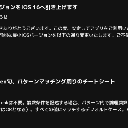
ージョンをiOS 16へ引き上げます
知らせ
ただきありがとうございます。この度、安定してアプリをご利用
ール可能な最小iOSバージョンを以下の通り変更いたします。ご
さい。
文、when句、パターンマッチング周りのチートシート
breakは不要。複数条件を記述する場合、パターン内で論理演
場合はORとなる）。すべての値にマッチするデフォルトケース
能。when句を使うことで、パターンマッチに加えて追加の条件
と同じ書き方が