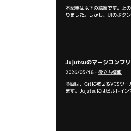
本記事は以下の続編です。上の記
りました。しかし、UIのボタ
と、割と致命的な問題（端的に
「プラグインで解決できるので
Jujutsuのマージコンフリ
2026/05/18・
役立ち情報
今回は、Gitに被せるVCSツール
ます。Jujutsuにはビルト
い。私は今までにIDEA以上
った次第です。ちなみに、今回