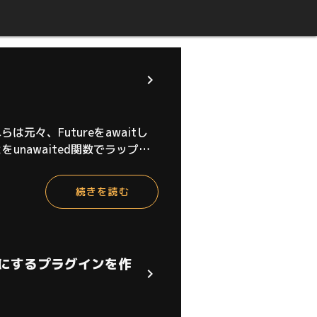
れらは元々、Futureをawaitし
nawaited関数でラップし
に目を向けると、少数のユ
続きを読む
ようにするプラグインを作