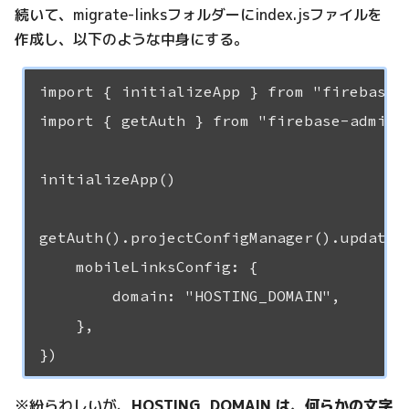
続いて、migrate-linksフォルダーにindex.jsファイルを
作成し、以下のような中身にする。
import { initializeApp } from "firebase-a
import { getAuth } from "firebase-admin/a
initializeApp()

getAuth().projectConfigManager().updatePr
    mobileLinksConfig: {

        domain: "HOSTING_DOMAIN",

    },

※紛らわしいが、
HOSTING_DOMAIN は、何らかの文字