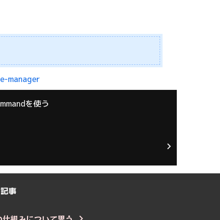
ge-manager
ommandを使う
の記事
非同期の仕組みについて思う