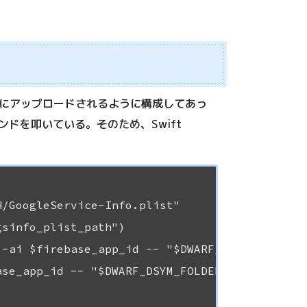
自動的にアップロードされるように構成してあっ
マンドを叩いている。そのため、Swift
/GoogleService-Info.plist"

sinfo_plist_path")

-ai $firebase_app_id -- "$DWARF_DSYM_FOLDER_P
se_app_id -- "$DWARF_DSYM_FOLDER_PATH/App.fra