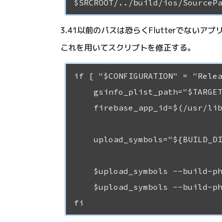
3.41以前のパスは恐らくFlutterでないア
これを用いてスクリプトを修正する。
if [ "$CONFIGURATION" = "Relea
    gsinfo_plist_path="$TARGET
    firebase_app_id=$(/usr/lib
    upload_symbols="${BUILD_DI
    $upload_symbols --build-ph
    $upload_symbols --build-ph