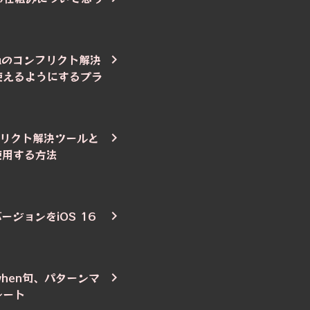
jutsuのコンフリクト解決
使えるようにするプラ
ンフリクト解決ツールと
 を使用する方法
バージョンをiOS 16
、when句、パターンマ
シート