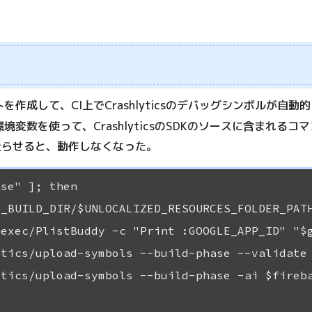
を作成して、CI上でCrashlyticsのデバッグシンボルが
環境変数を使って、CrashlyticsのSDKのソースに含まれるコ
ドを走らせると、動作しなくなった。
se" ]; then

_BUILD_DIR/$UNLOCALIZED_RESOURCES_FOLDER_PATH
exec/PlistBuddy -c "Print :GOOGLE_APP_ID" "$g
tics/upload-symbols --build-phase --validate 
tics/upload-symbols --build-phase -ai $fireba