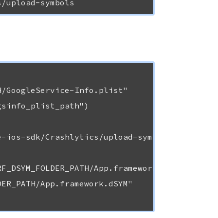
/GoogleService-Info.plist"

sinfo_plist_path")

-ios-sdk/Crashlytics/upload-symbols"

F_DSYM_FOLDER_PATH/App.framework.dSYM"

ER_PATH/App.framework.dSYM"
