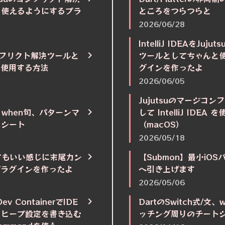
と使えるようにするプラ
ところをつらつらと
2026/06/28
IntelliJ IDEAをJu
コンフリクト解決ツールと
ツールとしてちゃんと
EA を使用する方法
グインを作ったよ
2026/06/05
Jujutsuのマージコ
文、when句、パターンマ
して IntelliJ IDEA
トシート
（macOS）
2026/05/18
r】とてもいい感じに末尾カン
【Submon】最小iOS
tプラグインを作ったよ
へ引き上げます
2026/05/06
Dev ContainerでIDE
DartのSwitch式/文
リヒープ設定を書き込む
ッチング周りのチート