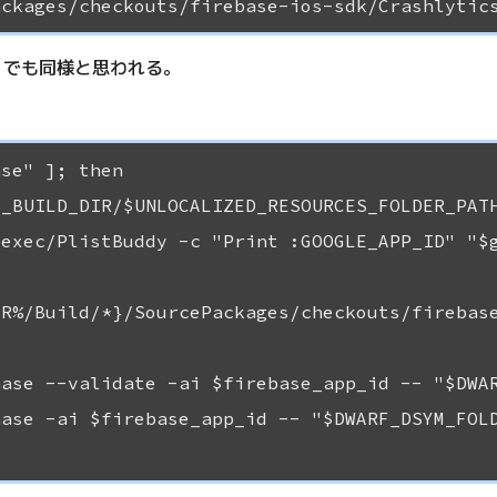
プリでも同様と思われる。
se" ]; then

_BUILD_DIR/$UNLOCALIZED_RESOURCES_FOLDER_PATH
exec/PlistBuddy -c "Print :GOOGLE_APP_ID" "$g
R%/Build/*}/SourcePackages/checkouts/firebase
ase --validate -ai $firebase_app_id -- "$DWAR
ase -ai $firebase_app_id -- "$DWARF_DSYM_FOLD