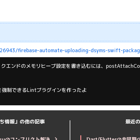
926943/firebase-automate-uploading-dsyms-swift-packa
rでIDEバックエンドのメモリヒープ設定を書き込むには、postAttachC
マを強制できるLintプラグインを作ったよ
ち情報」の他の記事
最近
Jujutsuのコンフリクト解決
Dart/Flutterの