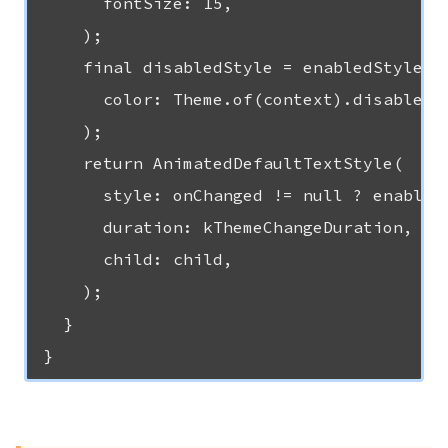
      fontSize: 15,

    );

    final disabledStyle = enabledStyle.co
      color: Theme.of(context).disabledCo
    );

    return AnimatedDefaultTextStyle(

      style: onChanged != null ? enabledS
      duration: kThemeChangeDuration,

      child: child,

    );

  }
