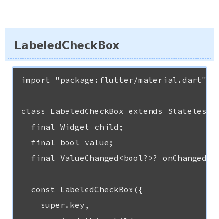
LabeledCheckBox
import "package:flutter/material.dart";

class LabeledCheckBox extends StatelessWi
  final Widget child;

  final bool value;

  final ValueChanged<bool?>? onChanged;

  const LabeledCheckBox({

    super.key,
