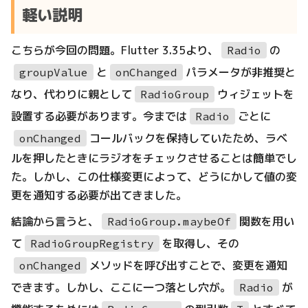
軽い説明
こちらが今回の問題。Flutter 3.35より、
の
Radio
と
パラメータが非推奨と
groupValue
onChanged
なり、代わりに親として
ウィジェットを
RadioGroup
設置する必要があります。今までは
ごとに
Radio
コールバックを保持していたため、ラベ
onChanged
ルを押したときにラジオをチェックさせることは簡単でし
た。しかし、この仕様変更によって、どうにかして値の変
更を通知する必要が出てきました。
結論から言うと、
関数を用い
RadioGroup.maybeOf
て
を取得し、その
RadioGroupRegistry
メソッドを呼び出すことで、変更を通知
onChanged
できます。しかし、ここに一つ落とし穴が。
が
Radio