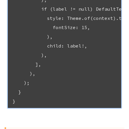
          if (label != null) DefaultTextS
            style: Theme.of(context).text
              fontSize: 15,

            ),

            child: label!,

          ),

        ],

      ),

    );

  }
