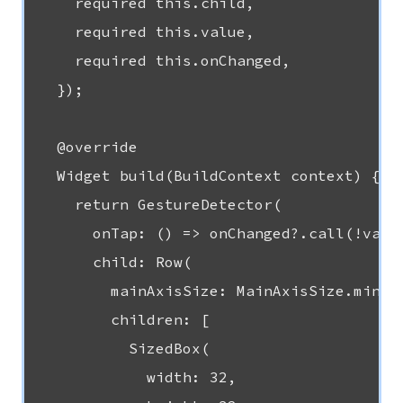
    required this.child,

    required this.value,

    required this.onChanged,

  });

  @override

  Widget build(BuildContext context) {

    return GestureDetector(

      onTap: () => onChanged?.call(!value
      child: Row(

        mainAxisSize: MainAxisSize.min,

        children: [

          SizedBox(

            width: 32,
