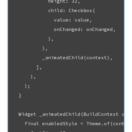
            height: 32,

            child: Checkbox(

              value: value,

              onChanged: onChanged,

            ),

          ),

          _animatedChild(context),

        ],

      ),

    );

  }

  Widget _animatedChild(BuildContext cont
    final enabledStyle = Theme.of(context