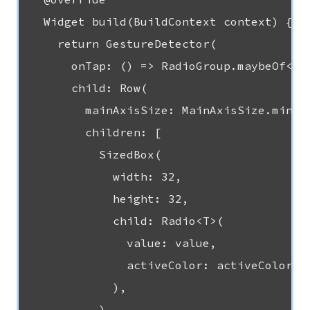
  Widget build(BuildContext context) {

    return GestureDetector(

      onTap: () => RadioGroup.maybeOf<T>(
      child: Row(

        mainAxisSize: MainAxisSize.min,

        children: [

          SizedBox(

            width: 32,

            height: 32,

            child: Radio<T>(

              value: value,

              activeColor: activeColor,

            ),

          ),
