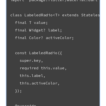
class LabeledRadio<T> extends StatelessWi
  final T value;

  final Widget? label;

  final Color? activeColor;

  const LabeledRadio({

    super.key,

    required this.value,

    this.label,

    this.activeColor,

  });

  @override
