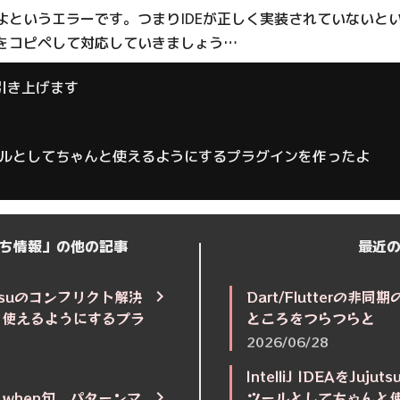
よというエラーです。つまりIDEが正しく実装されていないと
をコピペして対応していきましょう…
へ引き上げます
クト解決ツールとしてちゃんと使えるようにするプラグインを作ったよ
ち情報」の他の記事
最近
Jujutsuのコンフリクト解決
Dart/Flutterの
と使えるようにするプラ
ところをつらつらと
2026/06/28
IntelliJ IDEAをJu
文、when句、パターンマ
ツールとしてちゃんと