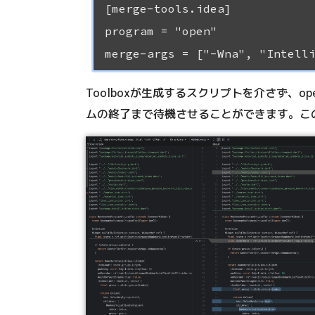
[merge-tools.idea]

program = "open"

Toolboxが生成するスクリプトを介さず、o
ムの終了まで待機させることができます。こ