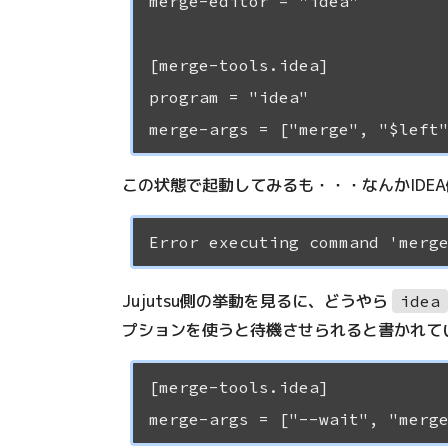
merge-editor = "idea"

[merge-tools.idea]

program = "idea"

この状態で起動してみるも・・・なんかIDE
Jujutsu側の挙動を見るに、どうやら
idea
プションを使うと待機させられると書かれている
[merge-tools.idea]
