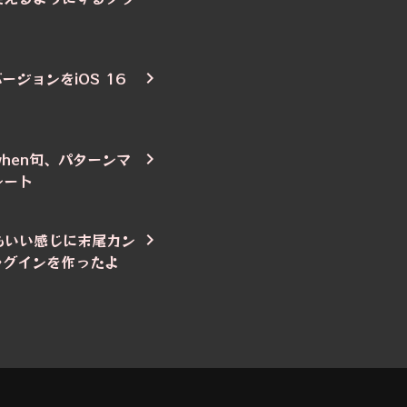
バージョンをiOS 16
、when句、パターンマ
シート
】とてもいい感じに末尾カン
プラグインを作ったよ