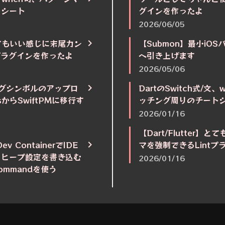
トシート
グインを作ったよ
2026/06/05
r】とてもいい感じに末尾カン
【Submon】最小iOS
tプラグインを作ったよ
へ引き上げます
2026/05/06
デバッグシンボルのアップロ
DartのSwitch式/文
sからSwiftPMに移行す
ッチング周りのチート
2026/01/16
【Dart/Flutter
Dev ContainerでIDE
マを強制できるLint
リヒープ設定を書き込む
2026/01/16
Commandを使う