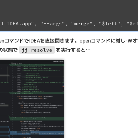
penコマンドでIDEAを直接開きます。openコマンドに対し
の状態で
を実行すると…
jj resolve