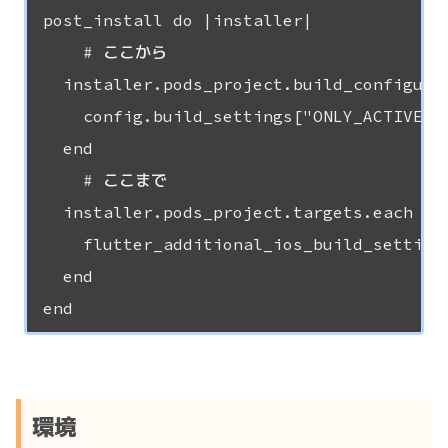
post_install do |installer|

	# ここから

  installer.pods_project.build_configurat
    config.build_settings["ONLY_ACTIVE_AR
  end

	# ここまで

  installer.pods_project.targets.each do 
    flutter_additional_ios_build_settings
  end

環境