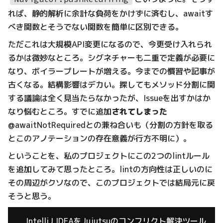
れば、静的解析に余計な負荷をかけずに済むし、awaitす
べき関数とそうでない関数を簡単に区別できる。
ただこれは大規模API変更になるので、今更受け入れられ
るかは微妙なところ。シグネチャーも二重で定義が必要に
なり、ボイラープレートが増える。今までの慣習や記事が
古くなる。結構影響はデカい。探してもメソッド分割に関
する議論は全く見当たらなかったが、Issueを出すかはか
なり悩むところ。すでに追加
されてしまった
@awaitNotRequiredとの兼ね合いも（分割の方針を取る
とこのアノテーションの存在意義が行方不明に）。
ということを、私のプロジェクトにこの2つのlintルール
を追加してみて思ったところ。lintの方向性は正しいのに
その周辺がクソなので、このプロジェクトでは結局元に戻
そうと思う。
IntelliJ IDEAをJujutsuのコンフリクト解決ツール