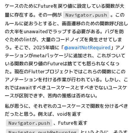
ケースのためにFutureを戻り値に設定している関数が大
量に存在する。その一例が
。この
Navigator.push
ルールに従おうとすると、画面遷移のための関数呼び出し
の大半をunawaitedでラップする必要がある。バグを防
ぐためのlintが、大量のコードノイズを発生させてしま
う。そこで、2025年頃に「
@awaitNotRequired
」アノ
テーションがmetaパッケージに追加され、これがついて
いる関数の戻り値のFutureは捨てても怒られなくなっ
た。現在のFlutterプロジェクトではこれらの関数にこの
アノテーションを付ける作業が行われている。しかし、こ
れではawaitすべきユースケースとすべきでないユースケ
ースが区別できず、苦肉の策感は否めない。
私が思うに、それぞれのユースケースで関数を分けるべき
だったと思う。例えば、voidを返す
、Futureを返す
Navigator.push
というように。そうす
Navigator.pushReturning